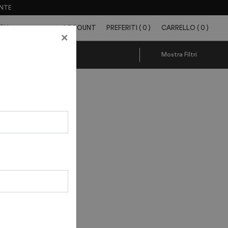
ENTE
ACCOUNT
PREFERITI
(
0
)
CARRELLO
(
0
)
×
Mostra
Filtri