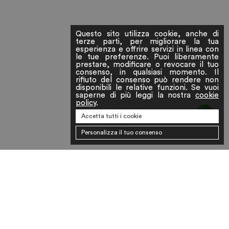
Questo sito utilizza cookie, anche di
terze parti, per migliorare la tua
esperienza e offrire servizi in linea con
le tue preferenze. Puoi liberamente
prestare, modificare o revocare il tuo
consenso, in qualsiasi momento. Il
rifiuto del consenso può rendere non
disponibili le relative funzioni. Se vuoi
saperne di più leggi la nostra
cookie
policy
.
Accetta tutti i cookie
Personalizza il tuo consenso
 RESI
TERMINI E CONDIZIONI
FACEBOOK