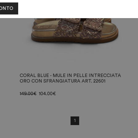
CONTO
CORAL BLUE - MULE IN PELLE INTRECCIATA
ORO CON SFRANGIATURA ART. 22601
149.00
€
104.00
€
1