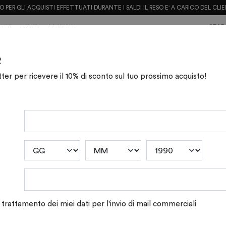
O PER GLI ACQUISTI EFFETTUATI DURANTE I SALDI IL RESO E' A CARICO DEL CLI
ORI
SALDI
BRANDS
CALZATURE CORAL BLUE
R
etter per ricevere il 10% di sconto sul tuo prossimo acquisto!
trattamento dei miei dati per l'invio di mail commerciali