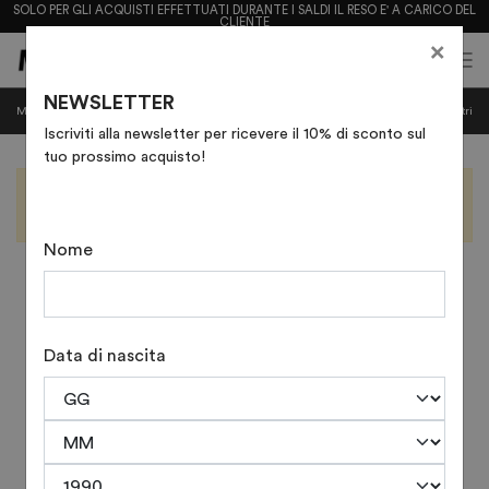
SOLO PER GLI ACQUISTI EFFETTUATI DURANTE I SALDI IL RESO E' A CARICO DEL
CLIENTE
×
0
0
(
)
(
)
NEWSLETTER
ANFIBI
Mostra categorie
Mostra
Filtri
Iscriviti alla newsletter per ricevere il 10% di sconto sul
tuo prossimo acquisto!
Nessun prodotto corrisponde alla tua ricerca
Prova a reimpostare i filtri
Nome
Data di nascita