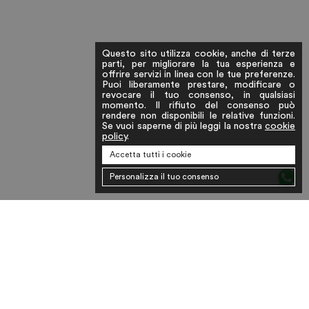
Questo sito utilizza cookie, anche di terze
parti, per migliorare la tua esperienza e
offrire servizi in linea con le tue preferenze.
Puoi liberamente prestare, modificare o
revocare il tuo consenso, in qualsiasi
momento. Il rifiuto del consenso può
rendere non disponibili le relative funzioni.
Se vuoi saperne di più leggi la nostra
cookie
policy
.
Accetta tutti i cookie
Personalizza il tuo consenso
ABOUT US
PRIVACY
COOKIE
SPEDIZIONI
TERMINI E
POLICY
POLICY
E RESI
CONDIZIONI
RICHIESTA
CONTATTI
INSTAGRAM
FACEBOOK
RESO