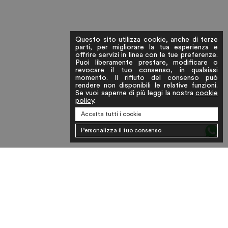
Questo sito utilizza cookie, anche di terze
parti, per migliorare la tua esperienza e
offrire servizi in linea con le tue preferenze.
Puoi liberamente prestare, modificare o
revocare il tuo consenso, in qualsiasi
momento. Il rifiuto del consenso può
rendere non disponibili le relative funzioni.
Se vuoi saperne di più leggi la nostra
cookie
policy
.
Accetta tutti i cookie
Personalizza il tuo consenso
ABOUT US
PRIVACY
COOKIE
SPEDIZIONI
TERMINI E
POLICY
POLICY
E RESI
CONDIZIONI
RICHIESTA
CONTATTI
INSTAGRAM
FACEBOOK
RESO