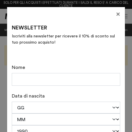
SOLO PER GLI ACQUISTI EFFETTUATI DURANTE I SALDI IL RESO E' A CARICO DEL
CLIENTE
×
0
0
(
)
(
)
NEWSLETTER
BORSE
Mostra categorie
Mostra
Filtri
Iscriviti alla newsletter per ricevere il 10% di sconto sul
tuo prossimo acquisto!
Nessun prodotto corrisponde alla tua ricerca
Prova a reimpostare i filtri
Nome
Data di nascita