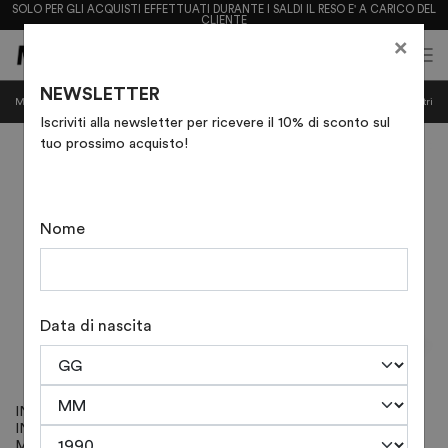
SOLO PER GLI ACQUISTI EFFETTUATI DURANTE I SALDI IL RESO E' A CARICO DEL
CLIENTE
×
0
0
(
)
(
)
NEWSLETTER
INUOVO
Mostra categorie
Mostra
Filtri
Iscriviti alla newsletter per ricevere il 10% di sconto sul
tuo prossimo acquisto!
Nome
Data di nascita
INUOVO - SANDALI
INUOVO - SANDALI ZEPPA
INFRADITO IN CROSTA
IN PELLE CON FIBBIE ART.
MARRONE CON PIETRINE E
99025